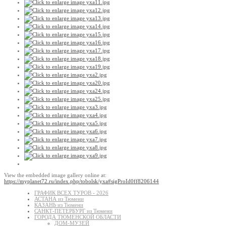
View the embedded image gallery online at:
https://myplanet72.ru/index.php/tobolsk/yxa#sigProId0ff8206144
ГРАФИК ВСЕХ ТУРОВ - 2026
АСТАНА из Тюмени
КАЗАНЬ из Тюмени
САНКТ-ПЕТЕРБУРГ из Тюмени
ГОРОДА ТЮМЕНСКОЙ ОБЛАСТИ
ДОМ-МУЗЕЙ