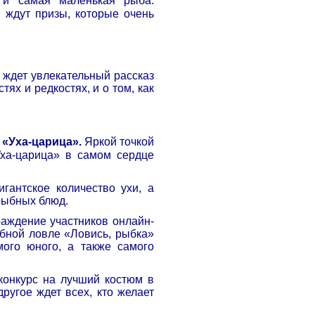
 и самая маленькая рыба.
 ждут призы, которые очень
с ждет увлекательный рассказ
тях и редкостях, и о том, как
 «Уха-царица».
Яркой точкой
Уха-царица» в самом сердце
гантское количество ухи, а
рыбных блюд.
раждение участников онлайн-
ыбной ловле «Ловись, рыбка»
ого юного, а также самого
конкурс на лучший костюм в
ругое ждет всех, кто желает