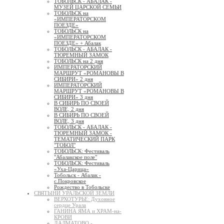
ТОБОЛЬСК - АБАЛАК -
МУЗЕЙ ЦАРСКОЙ СЕМЬИ
ТОБОЛЬСК на
«ИМПЕРАТОРСКОМ
ПОЕЗДЕ»
ТОБОЛЬСК на
«ИМПЕРАТОРСКОМ
ПОЕЗДЕ» + Абалак
ТОБОЛЬСК - АБАЛАК -
ТЮРЕМНЫЙ ЗАМОК
ТОБОЛЬСК на 2 дня
ИМПЕРАТОРСКИЙ
МАРШРУТ «РОМАНОВЫ В
СИБИРИ» 2 дня
ИМПЕРАТОРСКИЙ
МАРШРУТ «РОМАНОВЫ В
СИБИРИ» 3 дня
В СИБИРЬ ПО СВОЕЙ
ВОЛЕ, 2 дня
В СИБИРЬ ПО СВОЕЙ
ВОЛЕ, 3 дня
ТОБОЛЬСК - АБАЛАК -
ТЮРЕМНЫЙ ЗАМОК -
ТЕМАТИЧЕСКИЙ ПАРК
"ТОБОЛ"
ТОБОЛЬСК: Фестиваль
"Абалакское поле"
ТОБОЛЬСК: Фестиваль
«Уха-Царица»
Тобольск - Абалак -
с.Покровское
Рождество в Тобольске
СВЯТЫНИ УРАЛЬСКОЙ ЗЕМЛИ
ВЕРХОТУРЬЕ: Духовное
сердце Урала
ГАНИНА ЯМА и ХРАМ-на-
КРОВИ
ДАЛМАТОВО -