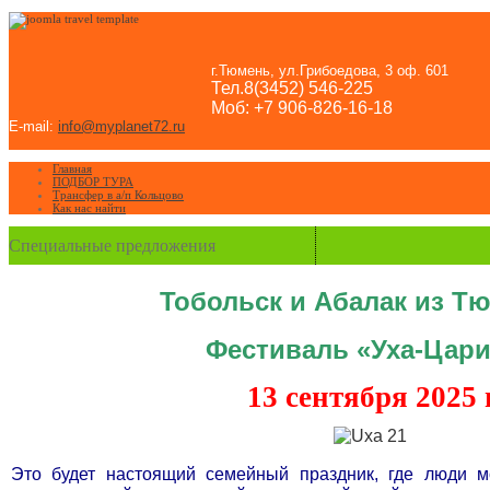
г.Тюмень, ул.Грибоедова, 3 оф. 601
Тел.8(3452) 546-225
Моб: +7 906-826-16-18
E-mail:
info@myplanet72.ru
Главная
ПОДБОР ТУРА
Трансфер в а/п Кольцово
Как нас найти
Специальные предложения
Тобольск и Абалак из Т
Фестиваль «Уха-Цар
13 сентября 2025 г
Это будет настоящий семейный праздник, где люди мо