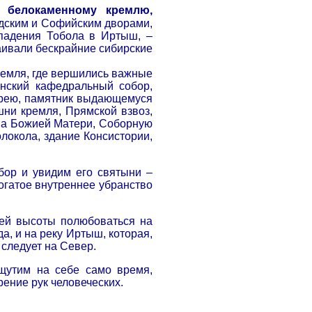
у белокаменному кремлю,
одским и Софийским дворами,
падения Тобола в Иртыш, –
аивали бескрайние сибирские
ремля, где вершились важные
енский кафедральный собор,
терею, памятник выдающемуся
шни кремля, Прямской взвоз,
ва Божией Матери, Соборную
локола, здание Консистории,
бор и увидим его святыни –
огатое внутреннее убранство
ей высоты полюбоваться на
а, и на реку Иртыш, которая,
 следует на Север.
щутим на себе само время,
ение рук человеческих.