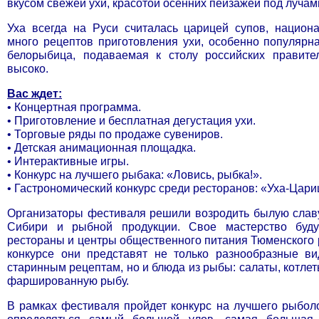
вкусом свежей ухи, красотой осенних пейзажей под лучами
Уха всегда на Руси считалась царицей супов, национ
много рецептов приготовления ухи, особенно популярна
белорыбица, подаваемая к столу российских правител
высоко.
Вас ждет:
• Концертная программа.
• Приготовление и бесплатная дегустация ухи.
• Торговые ряды по продаже сувениров.
• Детская анимационная площадка.
• Интерактивные игры.
• Конкурс на лучшего рыбака: «Ловись, рыбка!».
• Гастрономический конкурс среди ресторанов: «Уха-Цари
Организаторы фестиваля решили возродить былую слав
Сибири и рыбной продукции. Свое мастерство буду
рестораны и центры общественного питания Тюменского 
конкурсе они представят не только разнообразные ви
старинным рецептам, но и блюда из рыбы: салаты, котлет
фаршированную рыбу.
В рамках фестиваля пройдет конкурс на лучшего рыболо