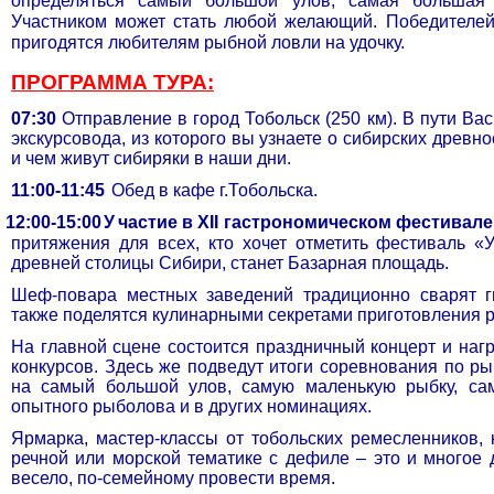
определяться самый большой улов, самая большая
Участником может стать любой желающий. Победителей
пригодятся любителям рыбной ловли на удочку.
ПРОГРАММА ТУРА:
07:30
Отправление
в город Тобольск (250 км). В пути Ва
экскурсовода, из которого вы узнаете о сибирских древнос
и чем живут сибиряки в наши дни.
11:00-11:45
Обед в кафе г.Тобольска.
12:00-15:00
У
частие в XII гастрономическом фестивале
притяжения для всех, кто хочет отметить фестиваль «
древней столицы Сибири, станет Базарная площадь.
Шеф-повара местных заведений традиционно сварят ги
также поделятся кулинарными секретами приготовления 
На главной сцене состоится праздничный концерт и наг
конкурсов. Здесь же подведут итоги соревнования по р
на самый большой улов, самую маленькую рыбку, сам
опытного рыболова и в других номинациях.
Ярмарка, мастер-классы от тобольских ремесленников, 
речной или морской тематике с дефиле – это и многое д
весело, по-семейному провести время.