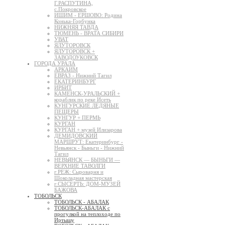
Г.РАСПУТИНА,
с.Покровское
ИШИМ - ЕРШОВО: Родина
Конька-Горбунка
НИЖНЯЯ ТАВДА
ТЮМЕНЬ - ВРАТА СИБИРИ
УВАТ
ЯЛУТОРОВСК
ЯЛУТОРОВСК +
ЗАВОДОУКОВСК
ГОРОДА УРАЛА
АРКАИМ
ЕВРАЗ - Нижний Тагил
ЕКАТЕРИНБУРГ
ИРБИТ
КАМЕНСК-УРАЛЬСКИЙ +
кораблик по реке Исеть
КУНГУРСКИЕ ЛЕДЯНЫЕ
ПЕЩЕРЫ
КУНГУР + ПЕРМЬ
КУРГАН
КУРГАН + музей Илизарова
ДЕМИДОВСКИЙ
МАРШРУТ: Екатеринбург -
Невьянск - Быньги - Нижний
Тагил
НЕВЬЯНСК — БЫНЬГИ —
ВЕРХНИЕ ТАВОЛГИ
г.РЕЖ: Сыроварня и
Шоколадная мастерская
г.СЫСЕРТЬ: ДОМ-МУЗЕЙ
БАЖОВА
ТОБОЛЬСК
ТОБОЛЬСК - АБАЛАК
ТОБОЛЬСК-АБАЛАК с
прогулкой на теплоходе по
Иртышу