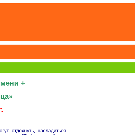
юмени +
ица»
.
гут отдохнуть, насладиться