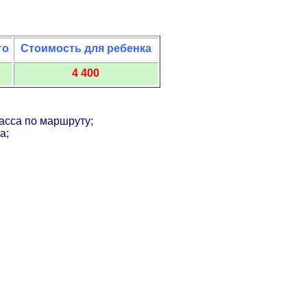
го
Стоимость для ребенка
4 400
асса по маршруту;
а;