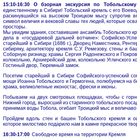
15:10-16:30
О
бзорная экскурсия по Тобольском
единственному в Сибири! Тобольский кремль с его Воев
раскинувшийся на высоком Троицком мысу супротив в
символ величия и вековой славы тех людей, которые осв
просторы.
Мы увидим здания, составившие ансамбль Тобольского к
дела в «государевой дальней вотчине»: Софийско-Усп
старейший в Сибири (1686 г.), Дворец Наместника, Рен
сибиряку, архитектору кремля С.У. Ремезову, стены и ба
Соборную ризницу, храмы Сергия Радонежского и Покро
колокольню, Архиерейский дом, колокольню Угличского ко
Гостиный двор, Тюремный замок.
Посетим старейший в Сибири Софийского-успенский со
мощи Иоанна Тобольского и Гермогена, полюбуемся на б
храма, великолепные иконостас, фрески и иконы.
Побываем на двух смотровых площадках, чтобы с горн
Нижний город, выросший из старинного тобольского посад
принимая воды Тобола, огибает Троицкий мыс и величаво
Пройдем вдоль стен и башен Тобольского кремля и о
которое милостиво подарило нам в камне прекрасное твор
16:30-17:00
Свободное время на территории Кремля