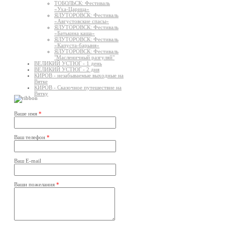
ТОБОЛЬСК: Фестиваль
«Уха-Царица»
ЯЛУТОРОВСК: Фестиваль
«Августовские спасы»
ЯЛУТОРОВСК: Фестиваль
«Батькина каша»
ЯЛУТОРОВСК: Фестиваль
«Капуста-барыня»
ЯЛУТОРОВСК: Фестиваль
"Масленичный разгуляй"
ВЕЛИКИЙ УСТЮГ - 1 день
ВЕЛИКИЙ УСТЮГ - 2 дня
КИРОВ - незабываемые выходные на
Вятке
КИРОВ - Сказочное путешествие на
Вятку
Ваше имя
*
Ваш телефон
*
Ваш E-mail
Ваши пожелания
*