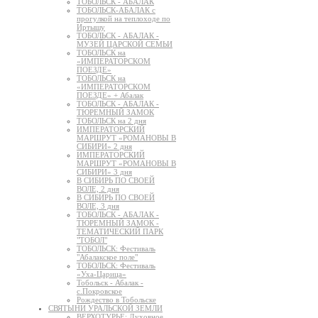
ТОБОЛЬСК - АБАЛАК
ТОБОЛЬСК-АБАЛАК с
прогулкой на теплоходе по
Иртышу
ТОБОЛЬСК - АБАЛАК -
МУЗЕЙ ЦАРСКОЙ СЕМЬИ
ТОБОЛЬСК на
«ИМПЕРАТОРСКОМ
ПОЕЗДЕ»
ТОБОЛЬСК на
«ИМПЕРАТОРСКОМ
ПОЕЗДЕ» + Абалак
ТОБОЛЬСК - АБАЛАК -
ТЮРЕМНЫЙ ЗАМОК
ТОБОЛЬСК на 2 дня
ИМПЕРАТОРСКИЙ
МАРШРУТ «РОМАНОВЫ В
СИБИРИ» 2 дня
ИМПЕРАТОРСКИЙ
МАРШРУТ «РОМАНОВЫ В
СИБИРИ» 3 дня
В СИБИРЬ ПО СВОЕЙ
ВОЛЕ, 2 дня
В СИБИРЬ ПО СВОЕЙ
ВОЛЕ, 3 дня
ТОБОЛЬСК - АБАЛАК -
ТЮРЕМНЫЙ ЗАМОК -
ТЕМАТИЧЕСКИЙ ПАРК
"ТОБОЛ"
ТОБОЛЬСК: Фестиваль
"Абалакское поле"
ТОБОЛЬСК: Фестиваль
«Уха-Царица»
Тобольск - Абалак -
с.Покровское
Рождество в Тобольске
СВЯТЫНИ УРАЛЬСКОЙ ЗЕМЛИ
ВЕРХОТУРЬЕ: Духовное