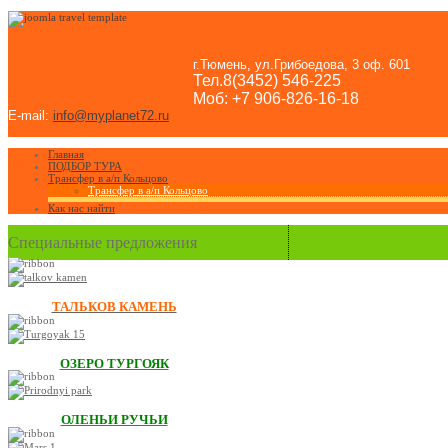
г.Тюмень, ул.Грибоедова, 3 оф. 601
Тел.8(3452) 546-225
Моб: +7 906-826-16-18
E-mail:
info@myplanet72.ru
Главная
ПОДБОР ТУРА
Трансфер в а/п Кольцово
Трансфер в а/п Кольцово
Как нас найти
Специальные предложения
ТАЛЬКОВ КАМЕНЬ
ОЗЕРО ТУРГОЯК
ОЛЕНЬИ РУЧЬИ