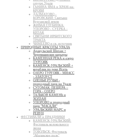
сердце Урала
ГАНИНА ЯМА и ХРАМ-на-
КРОВИ
ДАЛМАТОВО -
БОРОВСКИЙ: Святыни
Курганской земли
ЖИВАЯ ГЛУБИНКА:
УПОРОВО - СУЕРКА -
КИЗАК
СВЯТЫНИ ИРБИТСКОГО
ТРАКТА
ЧИМЕЕВО и св. источник
ПРИРОДНЫЕ КРАСОТЫ УРАЛА
Аракульский Шихан +
Черемшанские карьеры
КАМЕННАЯ РЕКА и озеро
ТУРГОЯК
КАМЕНСК-УРАЛЬСКИЙ +
кораблик по реке Исеть
ОЗЕРО ТУРГОЯК - МИАСС
- ЗЛАТОУСТ
ОЛЕНЬИ РУЧЬИ -
природный парк на Урале
СУГОМАК: ПЕЩЕРА –
ГОРА - ОЗЕРО
ТАЛЬКОВ КАМЕНЬ и
ХОЛЗАН
УПОРОВО и природный
парк "МАСАЛИ"
УРАЛЬСКИЙ МАРС и
РЕВУН
ФЕСТИВАЛИ и ПРАЗДНИКИ
КАМЕНСК-УРАЛЬСКИЙ:
Фестиваль колокольного
звона
ТОБОЛЬСК: Фестиваль
"Абалакское поле"