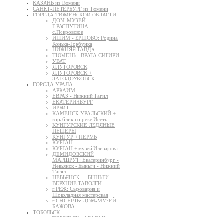
КАЗАНЬ из Тюмени
САНКТ-ПЕТЕРБУРГ из Тюмени
ГОРОДА ТЮМЕНСКОЙ ОБЛАСТИ
ДОМ-МУЗЕЙ
Г.РАСПУТИНА,
с.Покровское
ИШИМ - ЕРШОВО: Родина
Конька-Горбунка
НИЖНЯЯ ТАВДА
ТЮМЕНЬ - ВРАТА СИБИРИ
УВАТ
ЯЛУТОРОВСК
ЯЛУТОРОВСК +
ЗАВОДОУКОВСК
ГОРОДА УРАЛА
АРКАИМ
ЕВРАЗ - Нижний Тагил
ЕКАТЕРИНБУРГ
ИРБИТ
КАМЕНСК-УРАЛЬСКИЙ +
кораблик по реке Исеть
КУНГУРСКИЕ ЛЕДЯНЫЕ
ПЕЩЕРЫ
КУНГУР + ПЕРМЬ
КУРГАН
КУРГАН + музей Илизарова
ДЕМИДОВСКИЙ
МАРШРУТ: Екатеринбург -
Невьянск - Быньги - Нижний
Тагил
НЕВЬЯНСК — БЫНЬГИ —
ВЕРХНИЕ ТАВОЛГИ
г.РЕЖ: Сыроварня и
Шоколадная мастерская
г.СЫСЕРТЬ: ДОМ-МУЗЕЙ
БАЖОВА
ТОБОЛЬСК