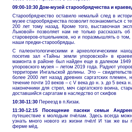
09:00-10:30 Дом-музей старообрядчества и краеве
Старообрядчество оставило немалый след в истори
музее старообрядчества позволит познакомиться с те
200 лет тому назад. Кроме того, выставочная эк
Лыковой» позволяет нам не только рассказать об
староверов-отшельников, но и поразмышлять о том,
наши предки-старообрядцы.
С палеонтологическими и археологическими нахо
посетив зал «Тайны земли упоровской» в краев
мамонта в районе был найден еще в далеком 1949 г
упоровского музея – летом 2019 года. Радуют упоро
территории Ингальской долины. Это – свидетельств
более 2000 лет назад древних саргатских племен, 
течение почти 10 веков – с V века до н. э. до 5 века 
наконечники для стрел, меч саргатского воина, стар
доставшийся саргатам в наследство от скифов
10:30-11:30
Переезд в п.Кизак.
11:30-12:15 Посещение пасеки семьи Андрее
путешествие к молодым пчёлам. Здесь всегда можн
узнать много нового из жизни пчёл! И так же вы
ферме мёд.