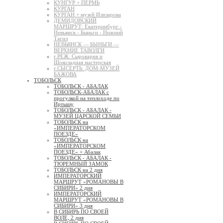
КУНГУР + ПЕРМЬ
КУРГАН
КУРГАН + музей Илизарова
ДЕМИДОВСКИЙ
МАРШРУТ: Екатеринбург -
Невьянск - Быньги - Нижний
Тагил
НЕВЬЯНСК — БЫНЬГИ —
ВЕРХНИЕ ТАВОЛГИ
г.РЕЖ: Сыроварня и
Шоколадная мастерская
г.СЫСЕРТЬ: ДОМ-МУЗЕЙ
БАЖОВА
ТОБОЛЬСК
ТОБОЛЬСК - АБАЛАК
ТОБОЛЬСК-АБАЛАК с
прогулкой на теплоходе по
Иртышу
ТОБОЛЬСК - АБАЛАК -
МУЗЕЙ ЦАРСКОЙ СЕМЬИ
ТОБОЛЬСК на
«ИМПЕРАТОРСКОМ
ПОЕЗДЕ»
ТОБОЛЬСК на
«ИМПЕРАТОРСКОМ
ПОЕЗДЕ» + Абалак
ТОБОЛЬСК - АБАЛАК -
ТЮРЕМНЫЙ ЗАМОК
ТОБОЛЬСК на 2 дня
ИМПЕРАТОРСКИЙ
МАРШРУТ «РОМАНОВЫ В
СИБИРИ» 2 дня
ИМПЕРАТОРСКИЙ
МАРШРУТ «РОМАНОВЫ В
СИБИРИ» 3 дня
В СИБИРЬ ПО СВОЕЙ
ВОЛЕ, 2 дня