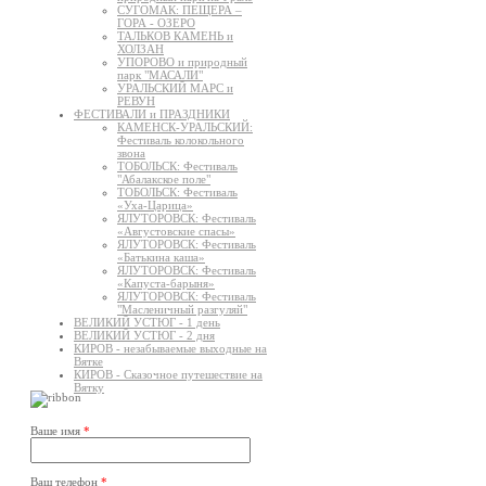
СУГОМАК: ПЕЩЕРА –
ГОРА - ОЗЕРО
ТАЛЬКОВ КАМЕНЬ и
ХОЛЗАН
УПОРОВО и природный
парк "МАСАЛИ"
УРАЛЬСКИЙ МАРС и
РЕВУН
ФЕСТИВАЛИ и ПРАЗДНИКИ
КАМЕНСК-УРАЛЬСКИЙ:
Фестиваль колокольного
звона
ТОБОЛЬСК: Фестиваль
"Абалакское поле"
ТОБОЛЬСК: Фестиваль
«Уха-Царица»
ЯЛУТОРОВСК: Фестиваль
«Августовские спасы»
ЯЛУТОРОВСК: Фестиваль
«Батькина каша»
ЯЛУТОРОВСК: Фестиваль
«Капуста-барыня»
ЯЛУТОРОВСК: Фестиваль
"Масленичный разгуляй"
ВЕЛИКИЙ УСТЮГ - 1 день
ВЕЛИКИЙ УСТЮГ - 2 дня
КИРОВ - незабываемые выходные на
Вятке
КИРОВ - Сказочное путешествие на
Вятку
Ваше имя
*
Ваш телефон
*