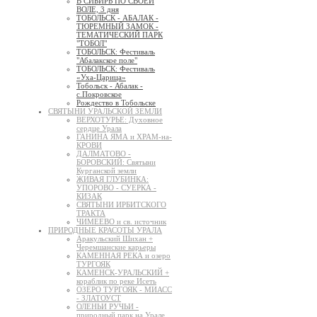
В СИБИРЬ ПО СВОЕЙ
ВОЛЕ, 3 дня
ТОБОЛЬСК - АБАЛАК -
ТЮРЕМНЫЙ ЗАМОК -
ТЕМАТИЧЕСКИЙ ПАРК
"ТОБОЛ"
ТОБОЛЬСК: Фестиваль
"Абалакское поле"
ТОБОЛЬСК: Фестиваль
«Уха-Царица»
Тобольск - Абалак -
с.Покровское
Рождество в Тобольске
СВЯТЫНИ УРАЛЬСКОЙ ЗЕМЛИ
ВЕРХОТУРЬЕ: Духовное
сердце Урала
ГАНИНА ЯМА и ХРАМ-на-
КРОВИ
ДАЛМАТОВО -
БОРОВСКИЙ: Святыни
Курганской земли
ЖИВАЯ ГЛУБИНКА:
УПОРОВО - СУЕРКА -
КИЗАК
СВЯТЫНИ ИРБИТСКОГО
ТРАКТА
ЧИМЕЕВО и св. источник
ПРИРОДНЫЕ КРАСОТЫ УРАЛА
Аракульский Шихан +
Черемшанские карьеры
КАМЕННАЯ РЕКА и озеро
ТУРГОЯК
КАМЕНСК-УРАЛЬСКИЙ +
кораблик по реке Исеть
ОЗЕРО ТУРГОЯК - МИАСС
- ЗЛАТОУСТ
ОЛЕНЬИ РУЧЬИ -
природный парк на Урале