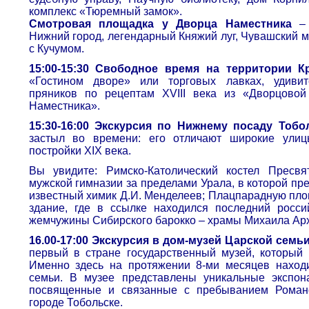
комплекс «Тюремный замок».
Смотровая площадка у Дворца Наместника
– 
Нижний город, легендарный Княжий луг, Чувашский 
с Кучумом.
15:00-15:30 Свободное время на территории 
«Гостином дворе» или торговых лавках, удивит
пряников по рецептам XVIII века из «Дворцово
Наместника».
15:30-16:00 Экскурсия по Нижнему посаду Тобол
застыл во времени: его отличают широкие ули
постройки XIX века.
Вы увидите: Римско-Католический костел Пресв
мужской гимназии за пределами Урала, в которой пр
известный химик Д.И. Менделеев; Плацпарадную пло
здание, где в ссылке находился последний росси
жемчужины Сибирского барокко – храмы Михаила Арх
16.00-17:00 Экскурсия в дом-музей Царской семьи
первый в стране государственный музей, который
Именно здесь на протяжении 8-ми месяцев находи
семьи. В музее представлены уникальные экспо
посвященные и связанные с пребыванием Роман
городе Тобольске.