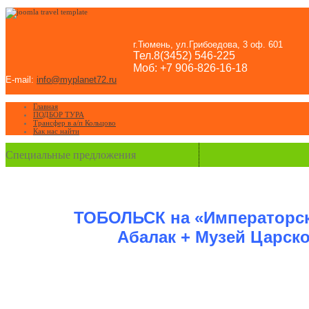
г.Тюмень, ул.Грибоедова, 3 оф. 601
Тел.8(3452) 546-225
Моб: +7 906-826-16-18
E-mail:
info@myplanet72.ru
Главная
ПОДБОР ТУРА
Трансфер в а/п Кольцово
Как нас найти
Специальные предложения
ТОБОЛЬСК на «Императорск
Абалак + Музей Царск