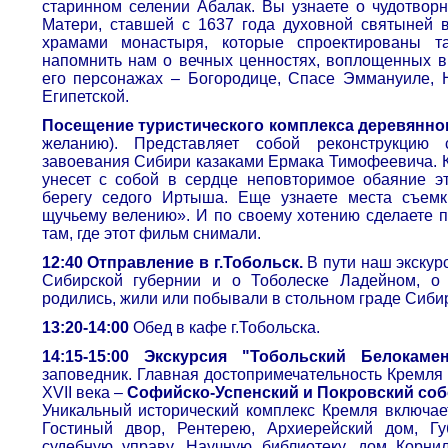
старинном селении Абалак. Вы узнаете о чудотвор
Матери, ставшей с 1637 года духовной святыней 
храмами монастыря, которые спроектированы т
напомнить нам о вечных ценностях, воплощенных в
его персонажах – Богородице, Спасе Эммануиле, 
Египетской.
Посещение туристического комплекса деревянног
желанию). Представляет собой реконструкцию 
завоевания Сибири казаками Ермака Тимофеевича. К
унесет с собой в сердце неповторимое обаяние э
берегу седого Иртыша. Еще узнаете места съемк
щучьему велению». И по своему хотению сделаете
там, где этот фильм снимали.
12:40 Отправление в г.Тобольск.
В пути наш экскур
Сибирской губернии и о Тоболеске Ладейном, о
родились, жили или побывали в стольном граде Сиби
13:20-14:00
Обед в кафе г.Тобольска.
14:15-15:00 Экскурсия "Тобольский Белокам
заповедник. Главная достопримечательность Кремля
XVII века –
Софийско-Успенский и Покровский соб
Уникальный исторический комплекс Кремля включае
Гостиный двор, Рентерею, Архиерейский дом, Гу
судебную управу, Научную библиотеку, дом Корни