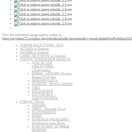
View the embedded image gallery online at:
https://myplanet72.ru/index.php/tobolsk/tobolsk-imperatorskiy-poezd-abalak#sigProIdda2d1d
ГРАФИК ВСЕХ ТУРОВ - 2026
АСТАНА из Тюмени
КАЗАНЬ из Тюмени
САНКТ-ПЕТЕРБУРГ из Тюмени
ГОРОДА ТЮМЕНСКОЙ ОБЛАСТИ
ДОМ-МУЗЕЙ
Г.РАСПУТИНА,
с.Покровское
ИШИМ - ЕРШОВО: Родина
Конька-Горбунка
НИЖНЯЯ ТАВДА
ТЮМЕНЬ - ВРАТА СИБИРИ
УВАТ
ЯЛУТОРОВСК
ЯЛУТОРОВСК +
ЗАВОДОУКОВСК
ГОРОДА УРАЛА
АРКАИМ
ЕВРАЗ - Нижний Тагил
ЕКАТЕРИНБУРГ
ИРБИТ
КАМЕНСК-УРАЛЬСКИЙ +
кораблик по реке Исеть
КУНГУРСКИЕ ЛЕДЯНЫЕ
ПЕЩЕРЫ