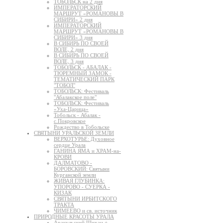
ТОБОЛЬСК на 2 дня
ИМПЕРАТОРСКИЙ
МАРШРУТ «РОМАНОВЫ В
СИБИРИ» 2 дня
ИМПЕРАТОРСКИЙ
МАРШРУТ «РОМАНОВЫ В
СИБИРИ» 3 дня
В СИБИРЬ ПО СВОЕЙ
ВОЛЕ, 2 дня
В СИБИРЬ ПО СВОЕЙ
ВОЛЕ, 3 дня
ТОБОЛЬСК - АБАЛАК -
ТЮРЕМНЫЙ ЗАМОК -
ТЕМАТИЧЕСКИЙ ПАРК
"ТОБОЛ"
ТОБОЛЬСК: Фестиваль
"Абалакское поле"
ТОБОЛЬСК: Фестиваль
«Уха-Царица»
Тобольск - Абалак -
с.Покровское
Рождество в Тобольске
СВЯТЫНИ УРАЛЬСКОЙ ЗЕМЛИ
ВЕРХОТУРЬЕ: Духовное
сердце Урала
ГАНИНА ЯМА и ХРАМ-на-
КРОВИ
ДАЛМАТОВО -
БОРОВСКИЙ: Святыни
Курганской земли
ЖИВАЯ ГЛУБИНКА:
УПОРОВО - СУЕРКА -
КИЗАК
СВЯТЫНИ ИРБИТСКОГО
ТРАКТА
ЧИМЕЕВО и св. источник
ПРИРОДНЫЕ КРАСОТЫ УРАЛА
Аракульский Шихан +