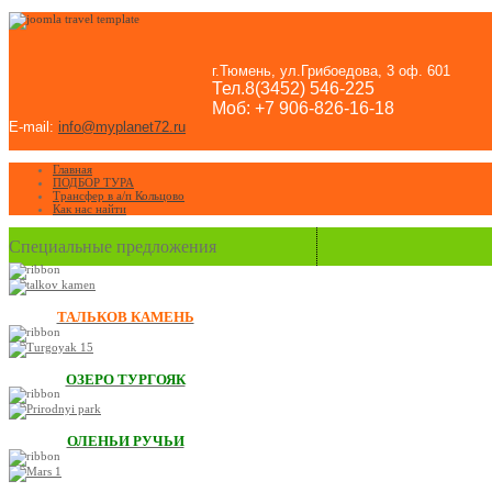
г.Тюмень, ул.Грибоедова, 3 оф. 601
Тел.8(3452) 546-225
Моб: +7 906-826-16-18
E-mail:
info@myplanet72.ru
Главная
ПОДБОР ТУРА
Трансфер в а/п Кольцово
Как нас найти
Специальные предложения
ТАЛЬКОВ КАМЕНЬ
ОЗЕРО ТУРГОЯК
ОЛЕНЬИ РУЧЬИ