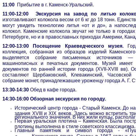
11:00
Прибытие в г. Каменск-Уральский.
11:00-12:00 Экскурсия на завод по литью колок
изготавливают колокола весом от 6 кг до 18 тонн. Единст
могут увидеть технологию литья «от и до», а напослед
колокол. Каменские колокола звучат не только в городах
Петербурге, но и в православных приходах Америки, Кана
12:00-13:00 Посещение Краеведческого музея.
Горд
коллекция, собранная из образцов изделий Каменского
выделяется собрание письменных источников — 
машинописных и печатных документов. Музей имеет
документов по ранней истории города (ХVII-ХVIII вв). 
составляют Щербаковский, Клевакинский, Часовской
собрание монет, принадлежавшее уроженцу города А. Г. С
13:30-14:30
Обед в кафе города.
14:30-16:00 Обзорная экскурсия по городу.
Исторический центр города - Старый Каменск.
До на
здания XVIII и XIX веков. Здесь можно встретить т
регионального значения. В них жили купцы, распола
Первая уральская плотина –
Каменская
. Была пост
плотины выполнена в стиле советского классицизма.
Главный памятник и символ города - «П