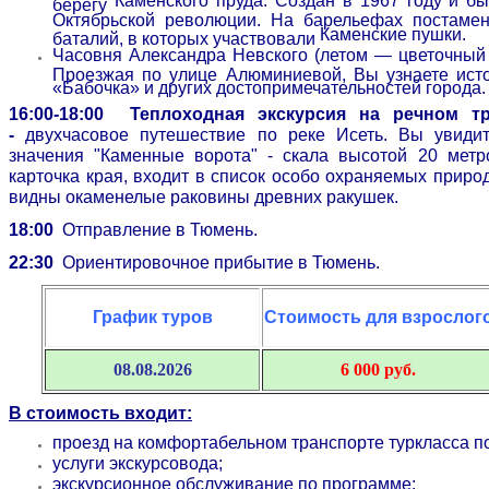
Каменского пруда
. Создан в 1967 году и б
берегу
Октябрьской революции. На барельефах постаме
Каменские пушки
.
баталий, в которых участвовали
Часовня Александра Невского (летом — цветочный 
Проезжая по улице Алюминиевой, Вы узнаете исто
«Бабочка» и других достопримечательностей города.
16:00-18:00
Теплоходная экскурсия на речном тр
-
двухчасовое путешествие по реке Исеть. Вы увиди
значения "Каменные ворота" - скала высотой 20 метр
карточка края, входит в список особо охраняемых приро
видны окаменелые раковины древних ракушек.
18:00
Отправление в Тюмень.
22:30
Ориентировочное прибытие в Тюмень.
График туров
Стоимость для взрослог
08.08.2026
6 000 руб.
В стоимость входит:
проезд на комфортабельном транспорте туркласса п
услуги экскурсовода;
экскурсионное обслуживание по программе;