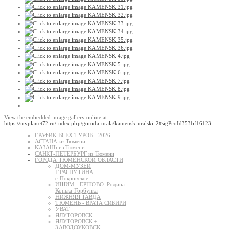
View the embedded image gallery online at:
https://myplanet72.ru/index.php/goroda-urala/kamensk-uralski-2#sigProId353bf16123
ГРАФИК ВСЕХ ТУРОВ - 2026
АСТАНА из Тюмени
КАЗАНЬ из Тюмени
САНКТ-ПЕТЕРБУРГ из Тюмени
ГОРОДА ТЮМЕНСКОЙ ОБЛАСТИ
ДОМ-МУЗЕЙ
Г.РАСПУТИНА,
с.Покровское
ИШИМ - ЕРШОВО: Родина
Конька-Горбунка
НИЖНЯЯ ТАВДА
ТЮМЕНЬ - ВРАТА СИБИРИ
УВАТ
ЯЛУТОРОВСК
ЯЛУТОРОВСК +
ЗАВОДОУКОВСК