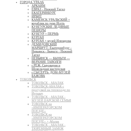
ГОРОДА УРАЛА
АРКАИМ
ЕВРАЗ - Нижний Тагил
ЕКАТЕРИНБУРГ
ИРБИТ
КАМЕНСК-УРАЛЬСКИЙ +
кораблик по реке Исеть
КУНГУРСКИЕ ЛЕДЯНЫЕ
ПЕЩЕРЫ
КУНГУР + ПЕРМЬ
КУРГАН
КУРГАН + музей Илизарова
ДЕМИДОВСКИЙ
МАРШРУТ: Екатеринбург -
Невьянск - Быньги - Нижний
Тагил
НЕВЬЯНСК — БЫНЬГИ —
ВЕРХНИЕ ТАВОЛГИ
г.РЕЖ: Сыроварня и
Шоколадная мастерская
г.СЫСЕРТЬ: ДОМ-МУЗЕЙ
БАЖОВА
ТОБОЛЬСК
ТОБОЛЬСК - АБАЛАК
ТОБОЛЬСК-АБАЛАК с
прогулкой на теплоходе по
Иртышу
ТОБОЛЬСК - АБАЛАК -
МУЗЕЙ ЦАРСКОЙ СЕМЬИ
ТОБОЛЬСК на
«ИМПЕРАТОРСКОМ
ПОЕЗДЕ»
ТОБОЛЬСК на
«ИМПЕРАТОРСКОМ
ПОЕЗДЕ» + Абалак
ТОБОЛЬСК - АБАЛАК -
ТЮРЕМНЫЙ ЗАМОК