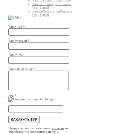
Казань-Йошкар-Ола, 5 дней
Казань – Болгар - Йошкар-
Ола, 5 дней
Казань-Чебоксары-Йошкар-
Ола, 5 дней
Ваше имя
*
Ваш телефон
*
Ваш E-mail
Ваши пожелания
*
Код
*
Отправляя запрос, я выражаю
согласие
на
обработку персональных данных и