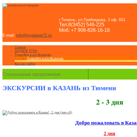
г.Тюмень, ул.Грибоедова, 3 оф. 601
Тел.8(3452) 546-225
Моб: +7 906-826-16-18
E-mail:
info@myplanet72.ru
Главная
ПОДБОР ТУРА
Трансфер в а/п Кольцово
Трансфер в а/п Кольцово
Как нас найти
Специальные предложения
ЭКСКУРСИИ в КАЗАНЬ из Тюмени
2 - 3 дня
Добро пожаловать в Каза
2 дня