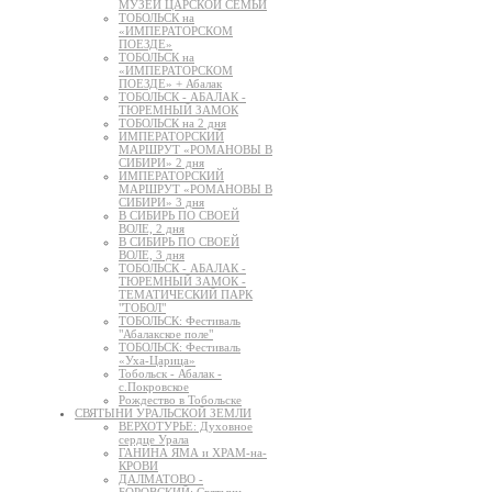
МУЗЕЙ ЦАРСКОЙ СЕМЬИ
ТОБОЛЬСК на
«ИМПЕРАТОРСКОМ
ПОЕЗДЕ»
ТОБОЛЬСК на
«ИМПЕРАТОРСКОМ
ПОЕЗДЕ» + Абалак
ТОБОЛЬСК - АБАЛАК -
ТЮРЕМНЫЙ ЗАМОК
ТОБОЛЬСК на 2 дня
ИМПЕРАТОРСКИЙ
МАРШРУТ «РОМАНОВЫ В
СИБИРИ» 2 дня
ИМПЕРАТОРСКИЙ
МАРШРУТ «РОМАНОВЫ В
СИБИРИ» 3 дня
В СИБИРЬ ПО СВОЕЙ
ВОЛЕ, 2 дня
В СИБИРЬ ПО СВОЕЙ
ВОЛЕ, 3 дня
ТОБОЛЬСК - АБАЛАК -
ТЮРЕМНЫЙ ЗАМОК -
ТЕМАТИЧЕСКИЙ ПАРК
"ТОБОЛ"
ТОБОЛЬСК: Фестиваль
"Абалакское поле"
ТОБОЛЬСК: Фестиваль
«Уха-Царица»
Тобольск - Абалак -
с.Покровское
Рождество в Тобольске
СВЯТЫНИ УРАЛЬСКОЙ ЗЕМЛИ
ВЕРХОТУРЬЕ: Духовное
сердце Урала
ГАНИНА ЯМА и ХРАМ-на-
КРОВИ
ДАЛМАТОВО -