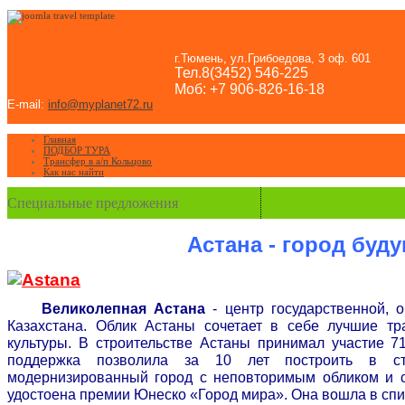
г.Тюмень, ул.Грибоедова, 3 оф. 601
Тел.8(3452) 546-225
Моб: +7 906-826-16-18
E-mail:
info@myplanet72.ru
Главная
ПОДБОР ТУРА
Трансфер в а/п Кольцово
Как нас найти
Специальные предложения
Астана - город буду
Великолепная Астана
- центр государственной, 
Казахстана. Облик Астаны сочетает в себе лучшие тр
культуры. В строительстве Астаны принимал участие 7
поддержка позволила за 10 лет построить в ст
модернизированный город с неповторимым обликом и с
удостоена премии Юнеско «Город мира». Она вошла в спи