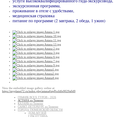
услуги высококвалифицированного гида-экскурсовода,
экскурсионная программа,
проживание в отеле с удобствами,
медицинская страховка
питание по программе (2 завтрака, 2 обеда, 1 ужин)
View the embedded image gallery online at:
https://myplanet72.ru/index.php/astana#sigProIdfe9029a0d9
ГРАФИК ВСЕХ ТУРОВ - 2026
АСТАНА из Тюмени
КАЗАНЬ из Тюмени
САНКТ-ПЕТЕРБУРГ из Тюмени
ГОРОДА ТЮМЕНСКОЙ ОБЛАСТИ
ДОМ-МУЗЕЙ
Г.РАСПУТИНА,