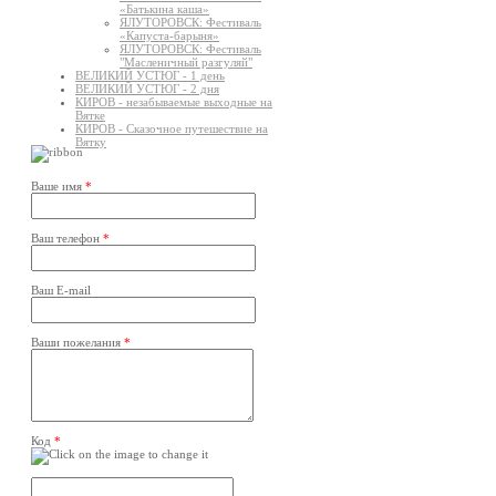
«Батькина каша»
ЯЛУТОРОВСК: Фестиваль
«Капуста-барыня»
ЯЛУТОРОВСК: Фестиваль
"Масленичный разгуляй"
ВЕЛИКИЙ УСТЮГ - 1 день
ВЕЛИКИЙ УСТЮГ - 2 дня
КИРОВ - незабываемые выходные на
Вятке
КИРОВ - Сказочное путешествие на
Вятку
Ваше имя
*
Ваш телефон
*
Ваш E-mail
Ваши пожелания
*
Код
*