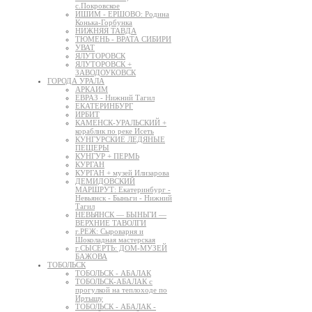
с.Покровское
ИШИМ - ЕРШОВО: Родина
Конька-Горбунка
НИЖНЯЯ ТАВДА
ТЮМЕНЬ - ВРАТА СИБИРИ
УВАТ
ЯЛУТОРОВСК
ЯЛУТОРОВСК +
ЗАВОДОУКОВСК
ГОРОДА УРАЛА
АРКАИМ
ЕВРАЗ - Нижний Тагил
ЕКАТЕРИНБУРГ
ИРБИТ
КАМЕНСК-УРАЛЬСКИЙ +
кораблик по реке Исеть
КУНГУРСКИЕ ЛЕДЯНЫЕ
ПЕЩЕРЫ
КУНГУР + ПЕРМЬ
КУРГАН
КУРГАН + музей Илизарова
ДЕМИДОВСКИЙ
МАРШРУТ: Екатеринбург -
Невьянск - Быньги - Нижний
Тагил
НЕВЬЯНСК — БЫНЬГИ —
ВЕРХНИЕ ТАВОЛГИ
г.РЕЖ: Сыроварня и
Шоколадная мастерская
г.СЫСЕРТЬ: ДОМ-МУЗЕЙ
БАЖОВА
ТОБОЛЬСК
ТОБОЛЬСК - АБАЛАК
ТОБОЛЬСК-АБАЛАК с
прогулкой на теплоходе по
Иртышу
ТОБОЛЬСК - АБАЛАК -