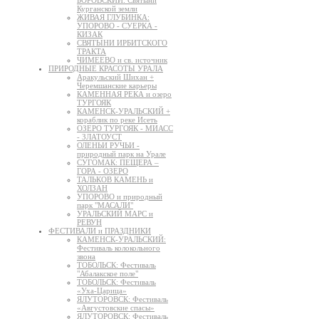
БОРОВСКИЙ: Святыни
Курганской земли
ЖИВАЯ ГЛУБИНКА:
УПОРОВО - СУЕРКА -
КИЗАК
СВЯТЫНИ ИРБИТСКОГО
ТРАКТА
ЧИМЕЕВО и св. источник
ПРИРОДНЫЕ КРАСОТЫ УРАЛА
Аракульский Шихан +
Черемшанские карьеры
КАМЕННАЯ РЕКА и озеро
ТУРГОЯК
КАМЕНСК-УРАЛЬСКИЙ +
кораблик по реке Исеть
ОЗЕРО ТУРГОЯК - МИАСС
- ЗЛАТОУСТ
ОЛЕНЬИ РУЧЬИ -
природный парк на Урале
СУГОМАК: ПЕЩЕРА –
ГОРА - ОЗЕРО
ТАЛЬКОВ КАМЕНЬ и
ХОЛЗАН
УПОРОВО и природный
парк "МАСАЛИ"
УРАЛЬСКИЙ МАРС и
РЕВУН
ФЕСТИВАЛИ и ПРАЗДНИКИ
КАМЕНСК-УРАЛЬСКИЙ:
Фестиваль колокольного
звона
ТОБОЛЬСК: Фестиваль
"Абалакское поле"
ТОБОЛЬСК: Фестиваль
«Уха-Царица»
ЯЛУТОРОВСК: Фестиваль
«Августовские спасы»
ЯЛУТОРОВСК: Фестиваль