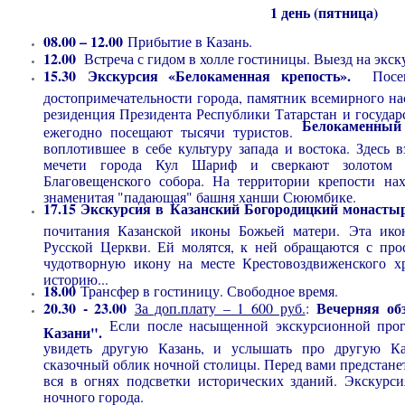
1 день (пятница)
08.00 – 12.00
Прибытие в Казань.
12.00
Встреча с гидом в холле гостиницы. Выезд на экс
15.30 Экскурсия «Белокаменная крепость».
Посещ
достопримечательности города, памятник всемирного 
резиденция Президента Республики Татарстан и государ
Белокаменный
ежегодно посещают тысячи туристов.
воплотившее в себе культуру запада и востока. Здесь 
мечети города Кул Шариф и сверкают золотом к
Благовещенского собора. На территории крепости на
знаменитая "падающая" башня ханши Сююмбике.
17.15 Экскурсия в Казанский Богородицкий монаст
почитания Казанской иконы Божьей матери. Эта икон
Русской Церкви. Ей молятся, к ней обращаются с про
чудотворную икону на месте Крестовоздвиженского х
историю...
18.00
Трансфер в гостиницу. Свободное время.
20.30 - 23.00
Вечерняя об
За доп.плату – 1 600 руб.
:
Если после насыщенной экскурсионной про
Казани".
увидеть другую Казань, и услышать про другую Ка
сказочный облик ночной столицы. Перед вами предстанет
вся в огнях подсветки исторических зданий. Экскурс
ночного города.