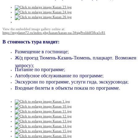
View the embedded image gallery online at:
https://myplanet72.ru/index.php/kazan/kazan-na-3#sigProIddf58ca1c81
В стоимость тура входит:
Размещение в гостинице;
Ж/д проезд Тюмень-Казань-Тюмень, плацкарт.
Возможен п
запросу);
Питание по программе;
Автобусное обслуживание по программе;
Экскурсии по программе, услуги гида, экскурсовода;
Входные билеты в объекты показа по программе.