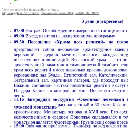
View the embedded image gallery online at:
https://myplanet72.ru/index.php/kazan/kazan-na-3#sigProId061b960030
3 день (воскресенье)
07.00
Завтрак. Освобождение номеров в гостинице до от
09.00
Выезд из отеля на экскурсионную программу.
09.30
Посещение «Храма всех религий» на стар
представляет собой необычное архитектурное смеш
верований — церкви, мечети, синагоги, пагоды, инд
исчезнувших цивилизаций. Вселенский храм — это не 
архитектурный памятник и символический симбиоз рели
храм всех религий имеет несколько красиво декориров
верованиям: зал Будды, Египетский зал, Католический 
Театральный зал, картинная галерея, где проходят вы
Важной составной частью памятника религий выступа
Ильдара Ханова, в которой он жил. После его смерти 
честь.
11.15 Загородная экскурсия «Овеянная легендами
расположенный в 30 км от Казани, 
мужской монастырь
красоты озера. Монастырь основан в XVII веке. Его арх
величественных в среднем Поволжье складывался в те
монастыря является чудотворный Грузинский образ пресв
15.00
Окончание программы. Трансфер на ж/д вокзал или 