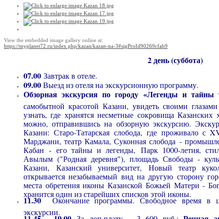
View the embedded image gallery online at:
https://myplanet72.ru/index.php/kazan/kazan-na-3#sigProId90269cfab9
2 день (суббота)
07.00
Завтрак в отеле.
09.00
Выезд из отеля на экскурсионную программу.
Обзорная экскурсия по городу «Легенды и тайны 
самобытной красотой Казани, увидеть своими глазами
узнать, где хранятся несметные сокровища Казанских х
можно, отправившись на обзорную экскурсию. Экскур
Казани: Старо-Татарская слобода, где проживало с XV
Марджани, театр Камала, Суконная слобода - промышле
Кабан - его тайны и легенды, Парк 1000-летия, стил
Авылым ("Родная деревня"), площадь Свободы - кул
Казани, Казанский университет, Новый театр куко
открывается незабываемый вид на другую сторону гор
места обретения иконы Казанской Божьей Матери - Бо
хранится один из старейших списков этой иконы.
11.30
Окончание программы. Свободное время в ц
экскурсии.
11.45 - 19.00
Речная э
За доп.плату – 3 600 руб.: