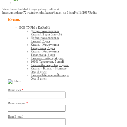
View the embedded image gallery online at:
https://myplanet72.ru/index.php/kazan/kazan-na-3#sigProIdf26975adfa
Казань
ВСЕ ТУРЫ в КАЗАНЬ
Добро пожаловать в
Казань!, 2 дня (пят-сб)
Добро пожаловать в
Казань!, 3 дня
Казань - Жемчужина
Татарстана, 3 дня
Казань - Жемчужина
Татарстана, 4 дня
Казань - Елабуга, 4 дня.
100% Татарстан, 5 дней
Казань-Йошкар-Ола, 5 дней
Казань – Болгар - Йошкар-
Ола, 5 дней
Казань-Чебоксары-Йошкар-
Ола, 5 дней
Ваше имя
*
Ваш телефон
*
Ваш E-mail