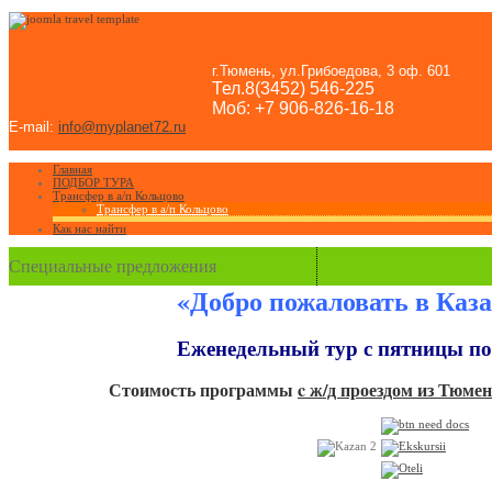
г.Тюмень, ул.Грибоедова, 3 оф. 601
Тел.8(3452) 546-225
Моб: +7 906-826-16-18
E-mail:
info@myplanet72.ru
Главная
ПОДБОР ТУРА
Трансфер в а/п Кольцово
Трансфер в а/п Кольцово
Как нас найти
Специальные предложения
«Добро пожаловать в Каза
Еженедельный тур с пятницы по
Стоимость программы
c ж/д проездом из Тюме