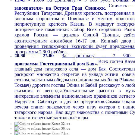
Свияжск – 
завоевателя» на Остров Град Свияжск.
Республики Татарстан. Древняя крепость, построенная 
военным форпостом в Поволжье и местом подготов
неприступную крепость Казань. В маршрут экскурс
исторические памятники: Собор Всех скорбящих Радо
храмов России — церковь Святой Троицы, дейс
архитектурным ансамблем 16-17 вв., Конный двор
проведения теплоходной экскурсии будет предложена
программы 2 900 руб/чел.
20.30 - 22.00
За доп.плату – 2 900 
Всех гостей Каза
программа Гостеприимный дом Бая».
главный дом татарского села — дом Бая. Состоятель
раскроют множество секретов из уклада жизни, обыча
столом, за сытным обедом из национальных блюд (Чак-ча
Токмач) дорогим гостям Эбика и Бабай расскажут о люб
сказания и легенды.Увлекательные рассказ в муз
интересные элементы национальных праздников летнего
Нардуган, Сабантуй и других праздников.Самым сокр
вечера станет знакомство через игру актеров с нац
татарского народа. Вас ждут знакомства с понятиями С
также интересные застольные игры.